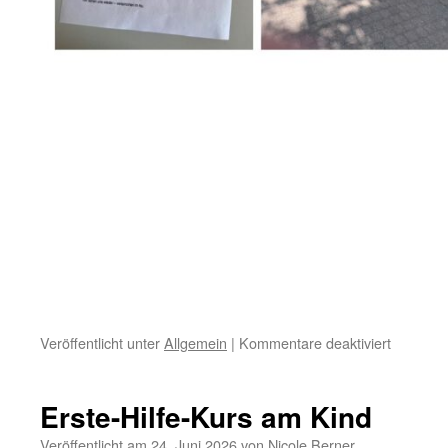
für
Veröffentlicht unter
Allgemein
|
Kommentare deaktiviert
Familien
Killingst
sagt
Erste-Hilfe-Kurs am Kind
‚Tschüss‘
Veröffentlicht am
24. Juni 2026
von
Nicole Berner