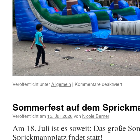
für
Veröffentlicht unter
Allgemein
|
Kommentare deaktiviert
Sommerf
am
18.
Sommerfest auf dem Sprickm
Juli
2026
Veröffentlicht am
15. Juli 2026
von
Nicole Berner
Am 18. Juli ist es soweit: Das große S
Sprickmannplatz fndet statt!