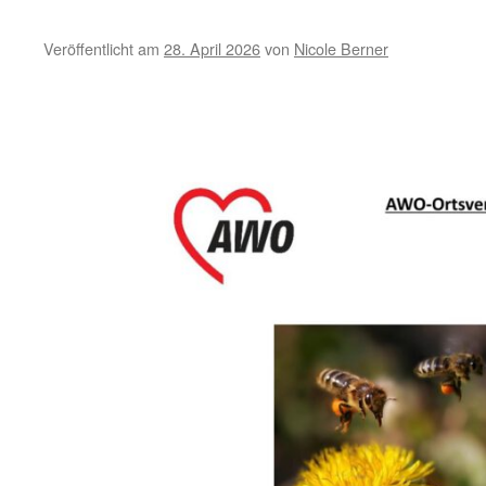
Deine
Stimme
Veröffentlicht am
28. April 2026
von
Nicole Berner
zählt