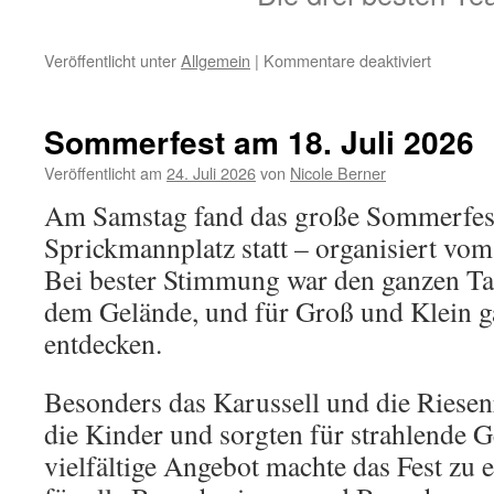
für
Veröffentlicht unter
Allgemein
|
Kommentare deaktiviert
Boule-
Turnier
–
Sommerfest am 18. Juli 2026
Ein
toller
Veröffentlicht am
24. Juli 2026
von
Nicole Berner
Tag
Am Samstag fand das große Sommerfes
bei
bestem
Sprickmannplatz statt – organisiert vo
Wetter
Bei bester Stimmung war den ganzen Ta
dem Gelände, und für Groß und Klein g
entdecken.
Besonders das Karussell und die Riesen
die Kinder und sorgten für strahlende G
vielfältige Angebot machte das Fest zu