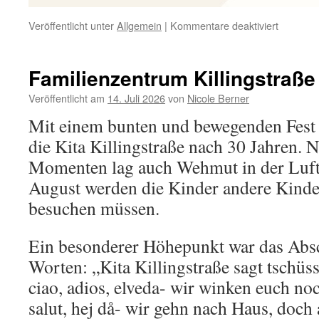
für
Veröffentlicht unter
Allgemein
|
Kommentare deaktiviert
Sommerf
auf
dem
Familienzentrum Killingstraße
Sprickma
Veröffentlicht am
14. Juli 2026
von
Nicole Berner
Mit einem bunten und bewegenden Fest 
die Kita Killingstraße nach 30 Jahren. 
Momenten lag auch Wehmut in der Luft
August werden die Kinder andere Kinde
besuchen müssen.
Ein besonderer Höhepunkt war das Absc
Worten: „Kita Killingstraße sagt tschüss
ciao, adios, elveda- wir winken euch no
salut, hej då- wir gehn nach Haus, doch 