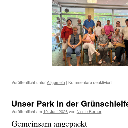
für
Veröffentlicht unter
Allgemein
|
Kommentare deaktiviert
Erste-
Hilfe-
Kurs
Unser Park in der Grünschleif
am
Kind
Veröffentlicht am
19. Juni 2026
von
Nicole Berner
Gemeinsam angepackt