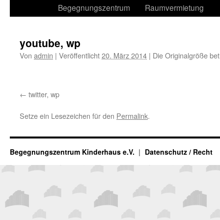
Begegnungszentrum
Raumvermietung
youtube, wp
Von
admin
|
Veröffentlicht
20. März 2014
|
Die Originalgröße be
twitter, wp
Setze ein Lesezeichen für den
Permalink
.
Begegnungszentrum Kinderhaus e.V.
Datenschutz / Recht