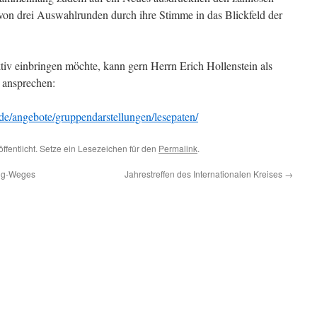
n von drei Auswahlrunden durch ihre Stimme in das Blickfeld der
aktiv einbringen möchte, kann gern Herrn Erich Hollenstein als
 ansprechen:
de/angebote/gruppendarstellungen/lesepaten/
ffentlicht. Setze ein Lesezeichen für den
Permalink
.
lig-Weges
Jahrestreffen des Internationalen Kreises
→