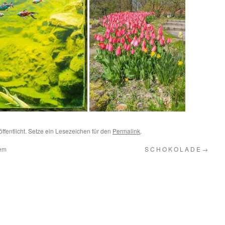
ffentlicht. Setze ein Lesezeichen für den
Permalink
.
dem
S C H O K O L A D E
→