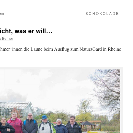
dem
S C H O K O L A D E
→
nicht, was er will…
e Berner
nehmer*innen die Laune beim Ausflug zum NaturaGard in Rheine