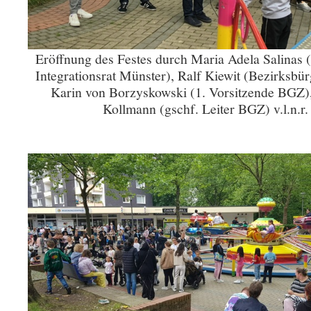
Eröffnung des Festes durch Maria Adela Salinas 
Integrationsrat Münster), Ralf Kiewit (Bezirksbür
Karin von Borzyskowski (1. Vorsitzende BGZ
Kollmann (gschf. Leiter BGZ) v.l.n.r.