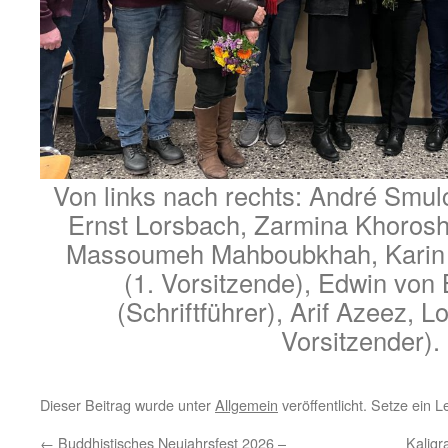
Von links nach rechts: André Smulc
Ernst Lorsbach, Zarmina Khorosh
Massoumeh Mahboubkhah, Karin 
(1. Vorsitzende), Edwin von
(Schriftführer), Arif Azeez, L
Vorsitzender).
Dieser Beitrag wurde unter
Allgemein
veröffentlicht. Setze ein 
←
Buddhistisches Neujahrsfest 2026 –
Kaligr