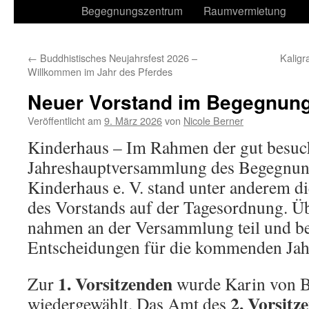
Begegnungszentrum
Raumvermietung
←
Buddhistisches Neujahrsfest 2026 –
Kaligr
Willkommen im Jahr des Pferdes
Neuer Vorstand im Begegnun
Veröffentlicht am
9. März 2026
von
Nicole Berner
Kinderhaus – Im Rahmen der gut besuc
Jahreshauptversammlung des Begegnu
Kinderhaus e. V. stand unter anderem 
des Vorstands auf der Tagesordnung. Ü
nahmen an der Versammlung teil und bet
Entscheidungen für die kommenden Jah
1. Vorsitzenden
Zur
wurde Karin von 
2. Vorsitz
wiedergewählt. Das Amt des