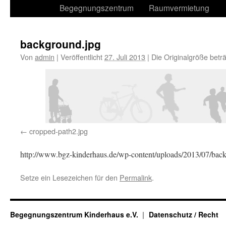
Begegnungszentrum
Raumvermietung
background.jpg
Von
admin
|
Veröffentlicht
27. Juli 2013
|
Die Originalgröße betr
cropped-path2.jpg
http://www.bgz-kinderhaus.de/wp-content/uploads/2013/07/bac
Setze ein Lesezeichen für den
Permalink
.
Begegnungszentrum Kinderhaus e.V.
Datenschutz / Recht