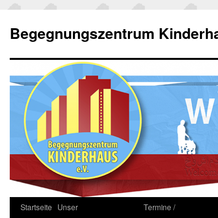
Zum
Inhalt
Begegnungszentrum Kinderha
springen
Startseite
Unser
Termine /