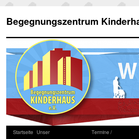
Zum
Inhalt
Begegnungszentrum Kinderha
springen
Startseite
Unser
Termine /