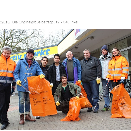
z 2016
|
Die Originalgröße beträgt
519 × 346
Pixel