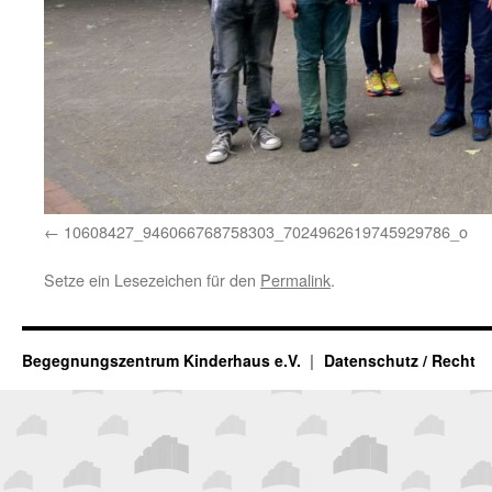
10608427_946066768758303_7024962619745929786_o
Setze ein Lesezeichen für den
Permalink
.
Begegnungszentrum Kinderhaus e.V.
Datenschutz / Recht