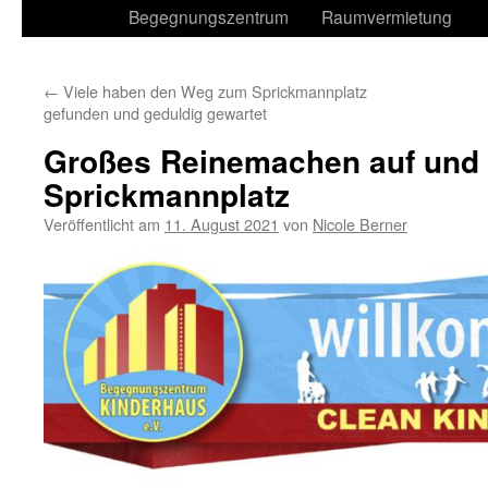
Begegnungszentrum
Raumvermietung
←
Viele haben den Weg zum Sprickmannplatz
gefunden und geduldig gewartet
Großes Reinemachen auf und
Sprickmannplatz
Veröffentlicht am
11. August 2021
von
Nicole Berner