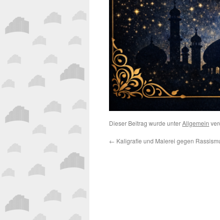
Dieser Beitrag wurde unter
Allgemein
verö
←
Kaligrafie und Malerei gegen Rassism