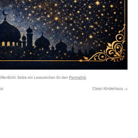
ffentlicht. Setze ein Lesezeichen für den
Permalink
.
us
Clean Kinderhaus
→