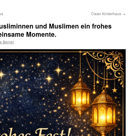
us
Clean Kinderhaus
→
usliminnen und Muslimen ein frohes
einsame Momente.
e Berner