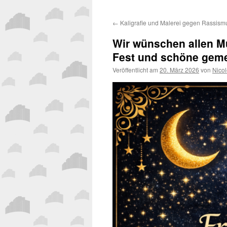
←
Kaligrafie und Malerei gegen Rassism
Wir wünschen allen M
Fest und schöne gem
Veröffentlicht am
20. März 2026
von
Nicol