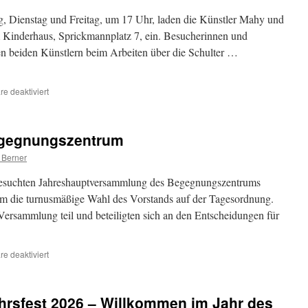
Muslimen
ein
, Dienstag und Freitag, um 17 Uhr, laden die Künstler Mahy und
frohes
Kinderhaus, Sprickmannplatz 7, ein. Besucherinnen und
Fest
en beiden Künstlern beim Arbeiten über die Schulter …
und
schöne
gemeinsame
Momente.
für
e deaktiviert
Kaligrafie
und
Malerei
egegnungszentrum
gegen
Rassismus
 Berner
esuchten Jahreshauptversammlung des Begegnungszentrums
em die turnusmäßige Wahl des Vorstands auf der Tagesordnung.
ersammlung teil und beteiligten sich an den Entscheidungen für
für
e deaktiviert
Neuer
Vorstand
im
hrsfest 2026 – Willkommen im Jahr des
Begegnungszentrum