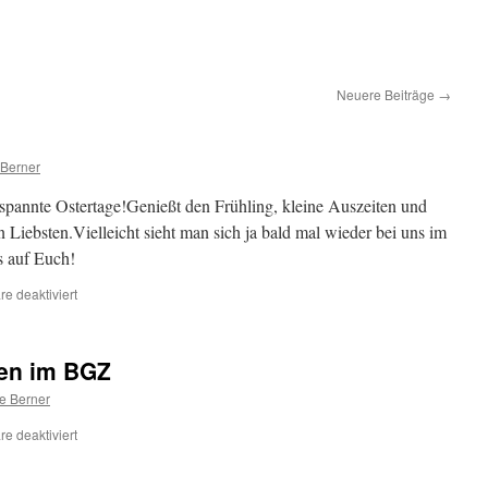
Neuere Beiträge
→
 Berner
pannte Ostertage!Genießt den Frühling, kleine Auszeiten und
Liebsten.Vielleicht sieht man sich ja bald mal wieder bei uns im
s auf Euch!
für
e deaktiviert
Frohe
Ostern!
ien im BGZ
e Berner
für
e deaktiviert
Grafiken
und