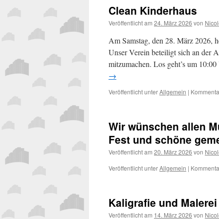
Clean Kinderhaus
Veröffentlicht am
24. März 2026
von
Nicol
Am Samstag, den 28. März 2026, he
Unser Verein beteiligt sich an der A
mitzumachen. Los geht’s um 10:00
→
Veröffentlicht unter
Allgemein
|
Kommentar
Wir wünschen allen M
Fest und schöne gem
Veröffentlicht am
20. März 2026
von
Nicol
Veröffentlicht unter
Allgemein
|
Kommentar
Kaligrafie und Maler
Veröffentlicht am
14. März 2026
von
Nicol