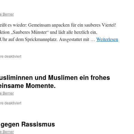
Kaligrafien
im
BGZ
e Berner
ißt es wieder: Gemeinsam anpacken für ein sauberes Viertel!
ktion „Sauberes Münster“ und lädt alle herzlich ein,
 Uhr auf dem Sprickmannplatz. Ausgestattet mit …
Weiterlesen
für
e deaktiviert
Clean
Kinderhaus
usliminnen und Muslimen ein frohes
einsame Momente.
e Berner
für
e deaktiviert
Wir
wünschen
allen
ei gegen Rassismus
Musliminnen
und
e Berner