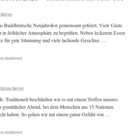
 Berner
s Buddhistische Neujahrsfest gemeinsam gefeiert. Viele Gäste
 in fröhlicher Atmosphäre zu begrüßen. Neben leckerem Essen
oke für gute Stimmung und viele lachende Gesichter. …
für
e deaktiviert
Buddhistisches
Neujahrsfest
2026
–
Willkommen
Nicole Berner
im
Jahr
de. Traditionell beschließen wir es mit einem Treffen unseres
des
ein gemütlicher Abend, bei dem Menschen aus 15 Nationen
Pferdes
cht haben. So gehen wir mit einem guten Gefühl von …
für
e deaktiviert
2025