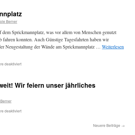
nnplatz
ole Berner
auf dem Sprickmannplatz, was vor allem von Menschen genutzt
aub fahren konnten. Auch Günstige Tagesfahrten haben wir
t der Neugestaltung der Wände am Sprickmannplatz …
Weiterlesen
für
e deaktiviert
Sommer
am
Sprickmannplatz
it! Wir feiern unser jährliches
 Berner
für
e deaktiviert
Am
Samstag
Neuere Beiträge
→
ist
es